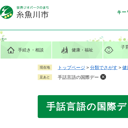
ペ
メ
ー
ニ
キー
ジ
ュ
の
ー
先
を
頭
飛
で
ば
子
手続き
・相談
健康
・福祉
す
し
。
て
本
トップページ
>
分類でさがす
>
健
現在地
文
手話言語の国際デー
足あと
へ
本
手話言語の国際デ
文