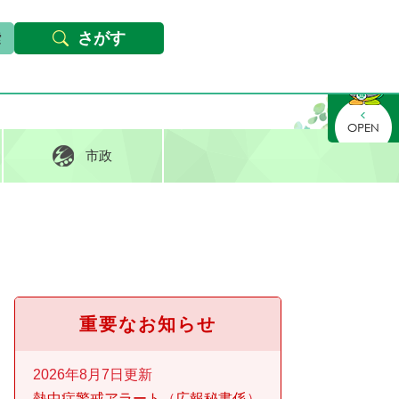
本文へ
Foreign languages
文字サイズ・背景色変更
さがす
さがす
市政
重要なお知らせ
2026年8月7日更新
熱中症警戒アラート
広報秘書係