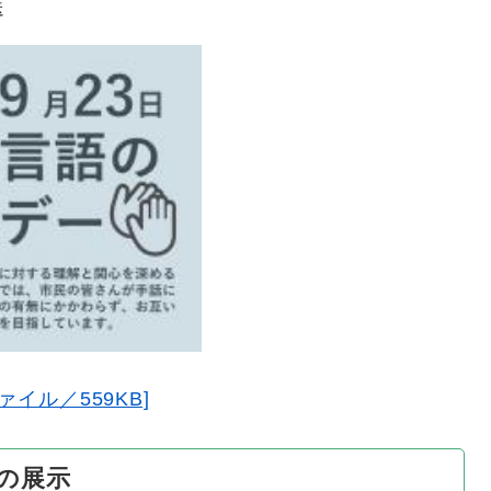
送
ァイル／559KB]
の展示