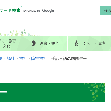
G
ワード検索
o
G
キーワード検索
o
o
g
o
l
g
e
l
育て
・教育
産業
・観光
くらし
・環境
カ
e
・文化
ス
カ
タ
ス
康・福祉
>
福祉
>
障害福祉
>
手話言語の国際デー
ム
タ
検
ム
索
検
索
ー