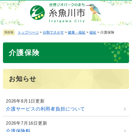
ペ
メ
ー
ニ
ジ
ュ
の
ー
先
を
トップページ
>
分類でさがす
>
健康・福祉
>
福祉
>
介護保険
現在地
頭
飛
で
ば
本
介護保険
す
し
文
。
て
本
文
お知らせ
へ
2026年8月1日更新
介護サービスの利用者負担について
2026年7月16日更新
介護保険料