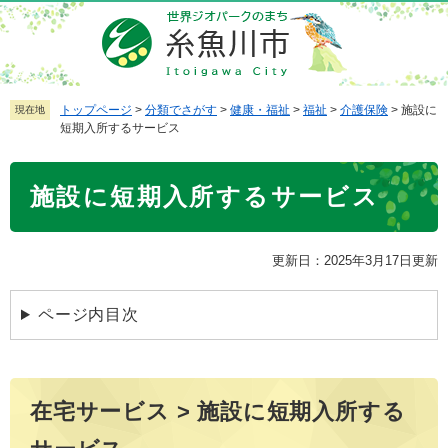
ペ
メ
ー
ニ
ジ
ュ
の
ー
先
を
トップページ
>
分類でさがす
>
健康・福祉
>
福祉
>
介護保険
>
施設に
現在地
短期入所するサービス
頭
飛
で
ば
本
す
し
施設に短期入所するサービス
文
。
て
本
文
更新日：2025年3月17日更新
へ
ページ内目次
在宅サービス > 施設に短期入所する