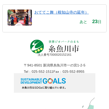
おててこ舞（根知山寺の延年）
23
あと
日
法人番号7000020152161
〒941-8501 新潟県糸魚川市一の宮1-2-5
Tel：025-552-1511
Fax：025-552-8955