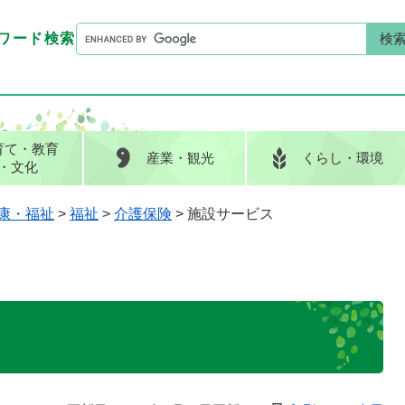
G
ワード検索
o
G
キーワード検索
o
o
g
o
l
g
e
l
育て
・教育
産業
・観光
くらし
・環境
カ
e
・文化
ス
カ
タ
ス
康・福祉
>
福祉
>
介護保険
>
施設サービス
ム
タ
検
ム
索
検
索