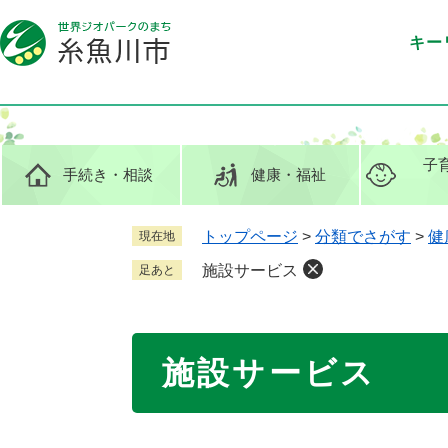
ペ
メ
ー
ニ
キー
ジ
ュ
の
ー
先
を
頭
飛
で
ば
子
手続き
・相談
健康
・福祉
す
し
。
て
本
トップページ
>
分類でさがす
>
健
現在地
文
施設サービス
足あと
へ
本
施設サービス
文