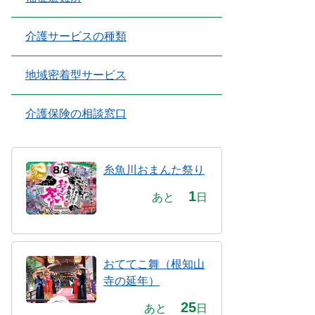
介護サービスの種類
地域密着型サービス
介護保険の相談窓口
糸魚川おまんた祭り
1
あと
日
おててこ舞（根知山
寺の延年）
25
あと
日