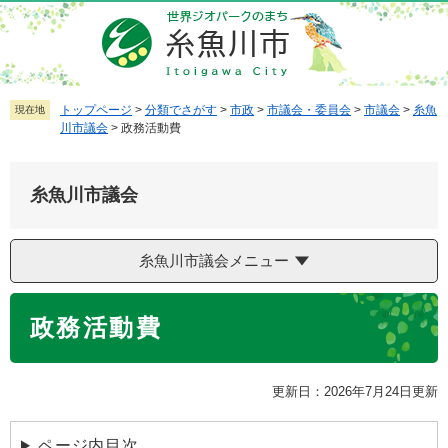
ペ
メ
ー
ニ
ジ
ュ
の
ー
先
を
トップページ
>
分類でさがす
>
市政
>
市議会・委員会
>
市議会
>
糸魚
現在地
川市議会
>
政務活動費
頭
飛
で
ば
す
し
糸魚川市議会
。
て
本
文
糸魚川市議会メニュー
へ
本
政務活動費
文
更新日：2026年7月24日更新
ページ内目次