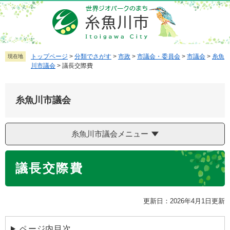
ペ
メ
ー
ニ
ジ
ュ
の
ー
先
を
トップページ
>
分類でさがす
>
市政
>
市議会・委員会
>
市議会
>
糸魚
現在地
川市議会
>
議長交際費
頭
飛
で
ば
す
し
糸魚川市議会
。
て
本
文
糸魚川市議会メニュー
へ
本
議長交際費
文
更新日：2026年4月1日更新
ページ内目次