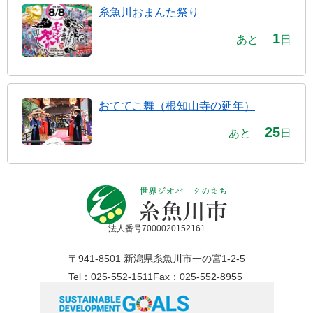
糸魚川おまんた祭り
1
あと
日
おててこ舞（根知山寺の延年）
25
あと
日
法人番号7000020152161
〒941-8501 新潟県糸魚川市一の宮1-2-5
Tel：025-552-1511
Fax：025-552-8955