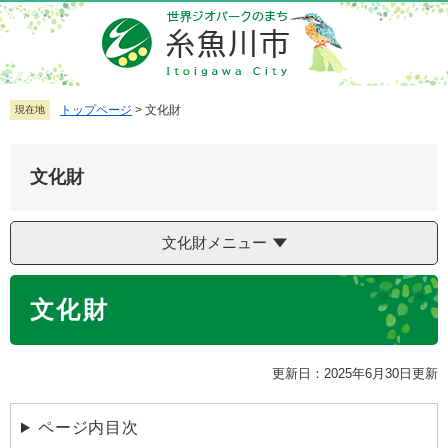
ペ
メ
ー
ニ
ジ
ュ
の
ー
先
を
トップページ
>
文化財
現在地
頭
飛
で
ば
文化財
す
し
。
て
本
文化財メニュー
文
へ
本
文化財
文
更新日：2025年6月30日更新
ページ内目次