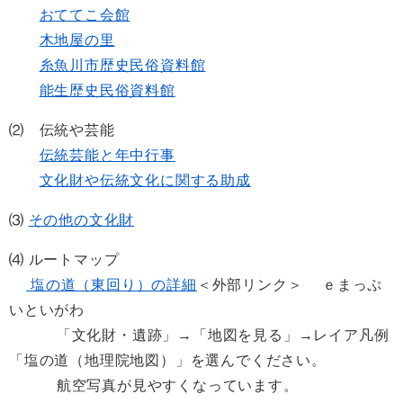
おててこ会館
木地屋の里
糸魚川市歴史民俗資料館
能生歴史民俗資料館
⑵ 伝統や芸能
伝統芸能と年中行事
文化財や伝統文化に関する助成
⑶
その他の文化財
⑷ ルートマップ
塩の道（東回り）の詳細
＜外部リンク＞
ｅまっぷ
いといがわ
「文化財・遺跡」→「地図を見る」→レイア凡例
「塩の道（地理院地図）」を選んでください。
航空写真が見やすくなっています。