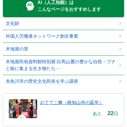
AI（人工知能）は
こんなページをおすすめします
文化財
外国人労働者ネットワーク創生事業
木地屋の里
木地屋民俗資料館特別展 白馬山麓の豊かな自然－ブナ
と栃に集まる生き物たち－
糸魚川市の歴史文化民俗を学ぶ講座
おててこ舞（根知山寺の延年）
22
あと
日