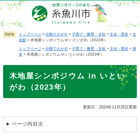
ペ
メ
ー
ニ
ジ
ュ
の
ー
先
を
トップページ
>
分類でさがす
>
子育て・教育・文化
>
文化・歴史
>
文
現在地
化財
>
木地屋シンポジウム in いといがわ（2023年）
頭
飛
で
ば
トップページ
>
分類でさがす
>
子育て・教育・文化
>
文化・歴史
>
歴
史
>
木地屋シンポジウム in いといがわ（2023年）
す
し
。
て
本
本
木地屋シンポジウム in いとい
文
文
がわ（2023年）
へ
更新日：2024年11月25日更新
ページ内目次