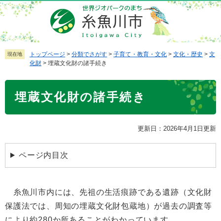
ペ
メ
ー
ニ
ジ
ュ
の
ー
先
を
トップページ
>
分類でさがす
>
子育て・教育・文化
>
文化・歴史
>
文
現在地
化財
>
埋蔵文化財の諸手続き
頭
飛
で
ば
本
す
し
埋蔵文化財の諸手続き
文
。
て
本
文
更新日：2026年4月1日更新
へ
ページ内目次
糸魚川市内には、先祖の生活痕跡である遺跡（文化財
保護法では、周知の埋蔵文化財包蔵地）が過去の調査等
により約280か所あることがわかっています。