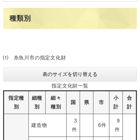
種類別
⑴ 糸魚川市の指定文化財
表のサイズを切り替える
指定文化財一覧
指定種
細種
細々
小
合
国
県
市
別
別
種別
計
計
3
9
建造物
6件
件
件