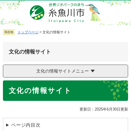
ペ
メ
ー
ニ
ジ
ュ
の
ー
先
を
トップページ
>
文化の情報サイト
現在地
頭
飛
で
ば
文化の情報サイト
す
し
。
て
本
文化の情報サイトメニュー
文
へ
本
文化の情報サイト
文
更新日：2025年6月30日更新
ページ内目次