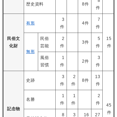
8
歴史資料
8件
件
3
7
有形
4件
件
件
民俗文
民俗
2
5
15
3件
化財
芸能
件
件
件
無形
風俗
1
3
2件
習慣
件
件
3
2
13
史跡
8件
件
件
件
1
1
2
名勝
件
件
件
45
記念物
件
8
3
16
27