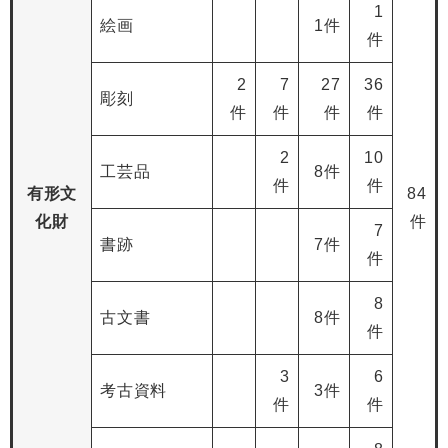
1
絵画
1件
件
2
7
27
36
彫刻
件
件
件
件
2
10
工芸品
8件
件
件
有形文
84
化財
件
7
書跡
7件
件
8
古文書
8件
件
3
6
考古資料
3件
件
件