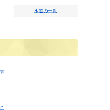
水道の一覧
表
金