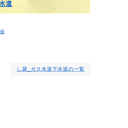
水道
金
し尿_ガス水道下水道の一覧