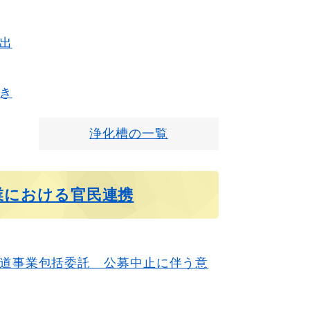
出
き
浄化槽の一覧
業における官民連携
道事業包括委託 公募中止に伴う意