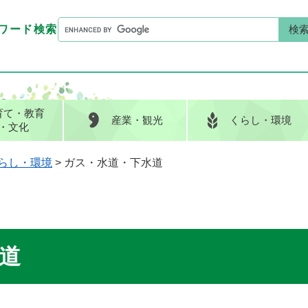
G
ワード検索
o
G
キーワード検索
o
o
g
o
l
g
e
l
育て
・教育
産業
・観光
くらし
・環境
カ
e
・文化
ス
カ
タ
ス
らし・環境
>
ガス・水道・下水道
ム
タ
検
ム
索
検
索
道