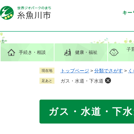
ペ
メ
ー
ニ
キー
ジ
ュ
の
ー
先
を
頭
飛
で
ば
子
手続き
・相談
健康
・福祉
す
し
。
て
本
トップページ
>
分類でさがす
>
く
現在地
文
ガス・水道・下水道
足あと
へ
本
ガス・水道・下水
文