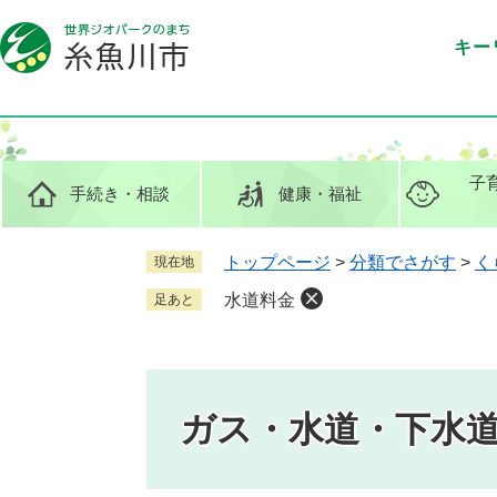
ペ
メ
ー
ニ
キー
ジ
ュ
の
ー
先
を
頭
飛
で
ば
子
手続き
・相談
健康
・福祉
す
し
。
て
本
トップページ
>
分類でさがす
>
く
現在地
文
水道料金
足あと
へ
ガス・水道・下水