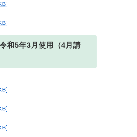
B]
B]
令和5年3月使用（4月請
B]
B]
B]