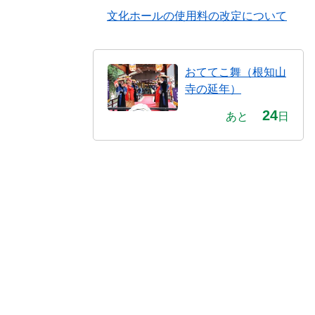
文化ホールの使用料の改定について
おててこ舞（根知山
寺の延年）
24
あと
日