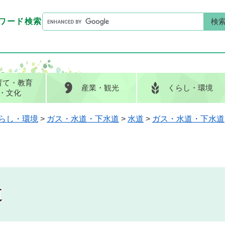
G
ワード検索
o
G
キーワード検索
o
o
g
o
l
g
e
l
育て
・教育
産業
・観光
くらし
・環境
カ
e
・文化
ス
カ
タ
ス
らし・環境
>
ガス・水道・下水道
>
水道
>
ガス・水道・下水道
ム
タ
検
ム
索
検
索
道