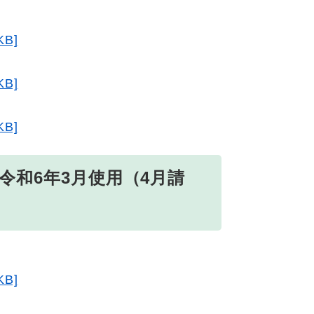
B]
B]
B]
令和6年3月使用（4月請
B]