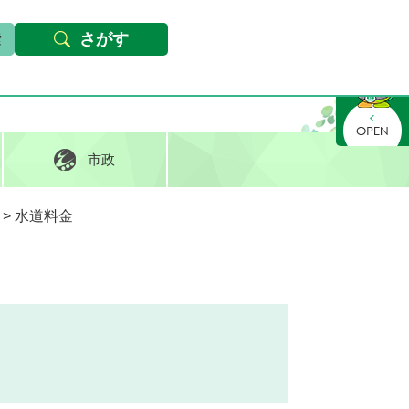
本文へ
Foreign languages
文字サイズ・背景色変更
さがす
さがす
市政
>
水道料金