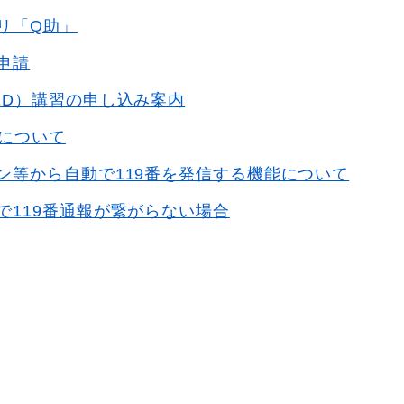
リ「Q助」
申請
ED）講習の申し込み案内
設について
ン等から自動で119番を発信する機能について
で119番通報が繋がらない場合