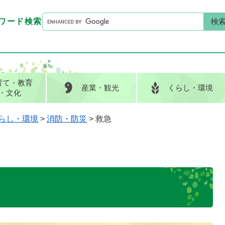
G
ワード検索
o
G
キーワード検索
o
o
g
o
l
g
e
l
育て
・教育
産業
・観光
くらし
・環境
カ
e
・文化
ス
カ
タ
ス
らし・環境
>
消防・防災
>
救急
ム
タ
検
ム
索
検
索