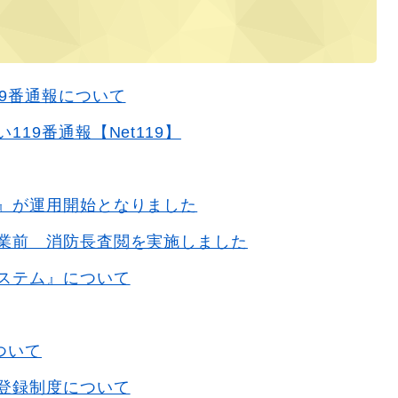
19番通報について
119番通報【Net119】
』が運用開始となりました
業前 消防長査閲を実施しました
ステム』について
ついて
登録制度について