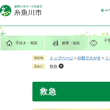
ペ
メ
ー
ニ
キー
ジ
ュ
の
ー
先
を
頭
飛
で
ば
子
手続き
・相談
健康
・福祉
す
し
。
て
本
トップページ
>
分類でさがす
>
く
現在地
文
救急
足あと
へ
本
救急
文