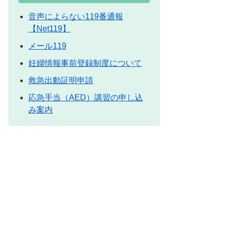
音声によらない119番通報
【Net119】
メール119
妊婦情報事前登録制度について
救急出動証明申請
応急手当（AED）講習の申し込
み案内