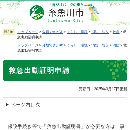
ペ
メ
ー
ニ
ジ
ュ
の
ー
先
を
トップページ
>
分類でさがす
>
くらし・環境
>
消防・防災
>
救急
>
救
現在地
急出動証明申請
頭
飛
で
ば
トップページ
>
分類でさがす
>
くらし・環境
>
消防・防災
>
消防
>
救
急出動証明申請
す
し
。
て
本
本
救急出動証明申請
文
文
へ
更新日：2025年3月17日更新
ページ内目次
保険手続き等で「救急出動証明書」が必要な方は、事