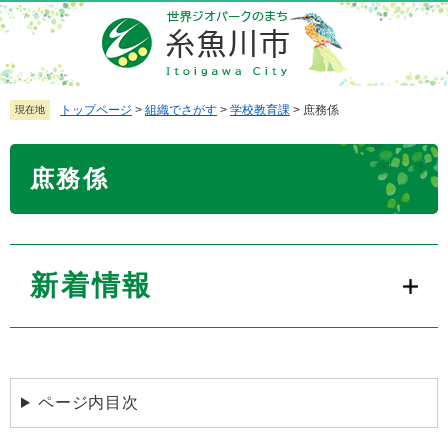
ペ
メ
ー
ニ
ジ
ュ
の
ー
先
を
トップページ
>
組織でさがす
>
学校教育課
>
庶務係
現在地
頭
飛
で
ば
本
庶務係
す
し
文
。
て
本
文
へ
新着情報
ページ内目次