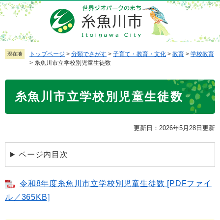
ペ
メ
ー
ニ
ジ
ュ
の
ー
先
を
トップページ
>
分類でさがす
>
子育て・教育・文化
>
教育
>
学校教育
現在地
>
糸魚川市立学校別児童生徒数
頭
飛
で
ば
本
す
し
糸魚川市立学校別児童生徒数
文
。
て
本
文
更新日：2026年5月28日更新
へ
ページ内目次
令和8年度糸魚川市立学校別児童生徒数 [PDFファイ
ル／365KB]