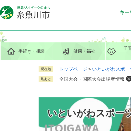
ペ
メ
ー
ニ
キー
ジ
ュ
の
ー
先
を
頭
飛
で
ば
子
手続き
・相談
健康
・福祉
す
し
。
て
本
トップページ
>
いといがわスポー
現在地
文
全国大会・国際大会出場者情報
足あと
へ
いといがわスポー