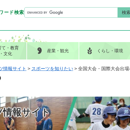
G
ワード検索
o
G
キーワード検索
o
o
g
o
l
g
e
l
育て
・教育
産業
・観光
くらし
・環境
カ
e
・文化
ス
カ
タ
ス
ツ情報サイト
>
スポーツを知りたい
>
全国大会・国際大会出場
ム
タ
検
ム
索
検
索
ツ情報サイト