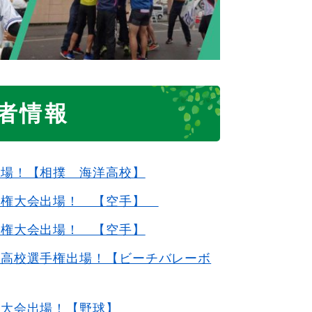
者情報
出場！【相撲 海洋高校】
手権大会出場！ 【空手】
手権大会出場！ 【空手】
ル高校選手権出場！【ビーチバレーボ
権大会出場！【野球】