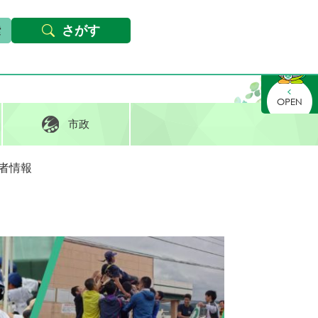
本文へ
Foreign languages
文字サイズ・背景色変更
さがす
さがす
市政
者情報