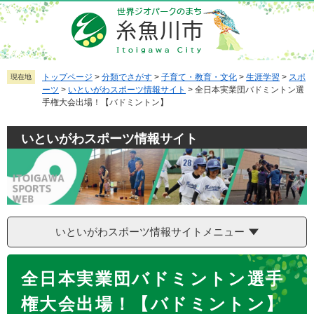
ペ
メ
ー
ニ
ジ
ュ
の
ー
先
を
トップページ
>
分類でさがす
>
子育て・教育・文化
>
生涯学習
>
スポ
現在地
ーツ
>
いといがわスポーツ情報サイト
>
全日本実業団バドミントン選
頭
飛
手権大会出場！【バドミントン】
で
ば
す
し
いといがわスポーツ情報サイト
。
て
本
文
へ
いといがわスポーツ情報サイトメニュー
本
全日本実業団バドミントン選手
文
権大会出場！【バドミントン】