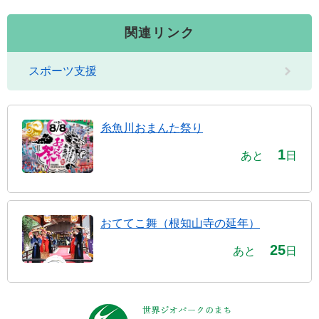
関連リンク
スポーツ支援
糸魚川おまんた祭り
1
あと
日
おててこ舞（根知山寺の延年）
25
あと
日