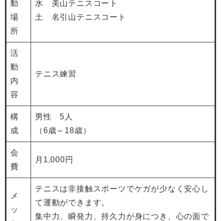
動
水 美山テニスコート
場
土 名引山テニスコート
所
活
動
テニス練習
内
容
構
男性 5人
成
（6歳～18歳）
会
月1,000円
費
テニスは非接触スポーツでケガが少なく安心し
メ
て運動ができます。
ッ
集中力、瞬発力、持久力が身につき、心の面で