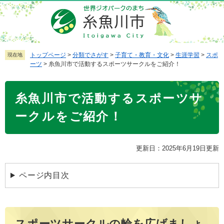
ペ
メ
ー
ニ
ジ
ュ
の
ー
先
を
トップページ
>
分類でさがす
>
子育て・教育・文化
>
生涯学習
>
スポ
現在地
ーツ
>
糸魚川市で活動するスポーツサークルをご紹介！
頭
飛
で
ば
本
す
し
糸魚川市で活動するスポーツサ
文
。
て
本
ークルをご紹介！
文
へ
更新日：2025年6月19日更新
ページ内目次
スポーツサークルの輪を広げましょ