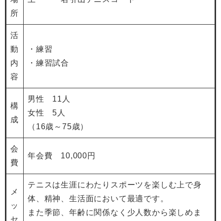
所
活
動
・練習
内
・練習試合
容
男性 11人
構
女性 5人
成
（16歳～75歳）
会
年会費 10,000円
費
テニスは生涯にわたりスポーツを楽しむ上で身
メ
体、精神、生活面において最適です。
ッ
また季節、年齢に関係なく少人数から楽しめま
セ