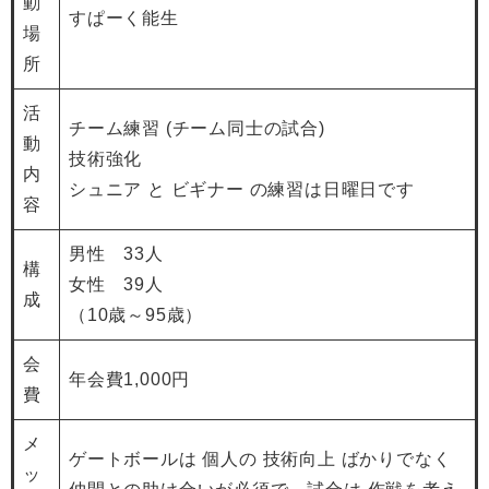
動
すぱーく能生
場
所
活
チーム練習 (チーム同士の試合)
動
技術強化
内
シュニア と ビギナー の練習は日曜日です
容
男性 33人
構
女性 39人
成
（10歳～95歳）
会
年会費1,000円
費
メ
ゲートボールは 個人の 技術向上 ばかりでなく
ッ