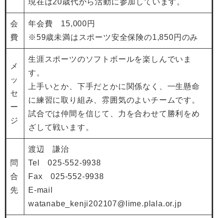
現在は20歳代から活動に参加しています。
会
年会費 15,000円
費
※59歳未満はスポーツ安全保険の1,850円のみ
生涯スポーツのソフトボールを楽しんでいま
メ
す。
ッ
上手いとか、下手だとかに関係なく、一生懸命
セ
に練習に取り組み、雰囲気のよいチームです。
ー
試合では仲間を信じて、力を合わせて勝利をめ
ジ
ざして戦います。
渡辺 謙治
問
Tel 025-552-9938
合
Fax 025-552-9938
先
E-mail
watanabe_kenji202107@lime.plala.or.jp