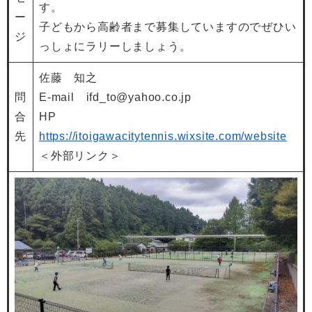
す。
ー
子どもから高齢者まで募集していますのでぜひい
ジ
っしょにラリーしましょう。
佐藤 知之
問
E-mail ifd_to@yahoo.co.jp
合
HP
先
https://itoigawacitytennis.wixsite.com/website
＜外部リンク＞