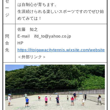
セ
は自制心が育ちます。
ー
生涯続けられる楽しいスポーツですのでぜひ始
ジ
めてみては！
佐藤 知之
問
E-mail ifd_to@yahoo.co.jp
合
HP
先
https://itoigawacitytennis.wixsite.com/website
＜外部リンク＞