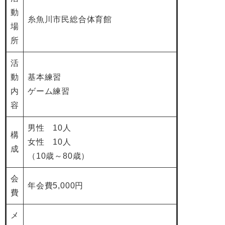
動
糸魚川市民総合体育館
場
所
活
動
基本練習
内
ゲーム練習
容
男性 10人
構
女性 10人
成
（10歳～80歳）
会
年会費5,000円
費
メ