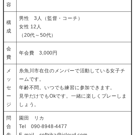
容
男性 3人（監督・コーチ）
構
女性 12人
成
（20代～50代）
会
年会費 3,000円
費
メ
糸魚川市在住のメンバーで活動している女子チ
ッ
ームです。
セ
年齢不問。いつでも練習に参加できます。
ー
見学だけでもOkです。一緒に楽しくプレーしま
ジ
しょう。
問
園田 リカ
合
Tel 090-8948-4477
先
E-mail softrika@icloud.com