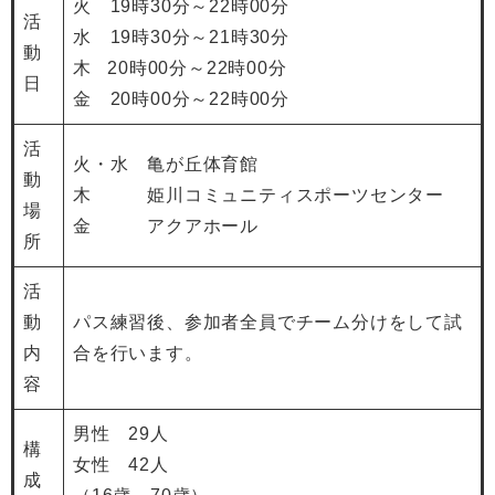
火 19時30分～22時00分
活
水 19時30分～21時30分
動
​木 20時00分～22時00分
日
金 20時00分～22時00分
活
火・水 亀が丘体育館
動
木 姫川コミュニティスポーツセンター
場
金 アクアホール
所
活
動
パス練習後、参加者全員でチーム分けをして試
内
合を行います。
容
男性 29人
構
女性 42人
成