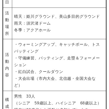
日
活
晴天：姫川グラウンド、美山多目的グラウンド
動
雨天：須沢渚ドーム
場
冬季：アクアホール
所
・ウォーミングアップ、キャッチボール、トス
バッティング
活
・守備練習、バッティング、走塁＆フォーメー
動
ション
内
・紅白試合、クールダウン
容
・大会出場（市内大会、北信越・全国大会な
ど）
男性 33人
構
（シニア 59歳以上、ハイシニア 68歳以上）
成