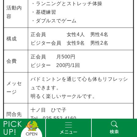
・ランニングとストレッチ体操
活動内
・基礎練習
容
・ダブルスでゲーム
正会員 女性4人 男性4名
構成
ビジター会員 女性9名 男性2名
正会員 月500円
会費
ビジター 200円/1回
バドミントンを通じて心も体もリフレッシ
メッセ
ュできます。
ージ
明るく楽しいサークルです。
十ノ目 ひで子
問合先
Tel 025-552-4160
ピ
メ
検