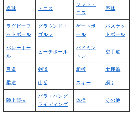
ソフトテ
卓球
テニス
野球
ニス
ラグビーフ
グラウンド・
ゲートボ
バスケッ
ットボール
ゴルフ
ール
トボール
バレーボー
バドミン
ビーチボール
空手道
ル
トン
弓道
剣道
相撲
太極拳
柔道
山岳
スキー
綱引
パラ・ハング
陸上競技
体操
その他
ライディング