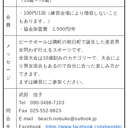
（16歳～70歳）
・100円/1回（練習会場により徴収しないこと
会
もあります。）
費
・協会加盟費 1,500円/年
ビーチボールは隣町の朝日町で誕生した老若男
メ
女問わず行えるスポーツです。
ッ
全国大会は10歳刻みのカテゴリーで、大会によ
セ
り男女混合もあるので自分に合った楽しみ方が
ー
できます。
ジ
まずは練習にご参加ください。
武田 信子
Tel 090-3498-7103
問
​Fax 025-552-9823
合
​E-mail beach-nobuko@outlook.jp
先
Facebook
https://www.facebook.com/people/