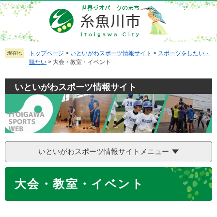
ペ
メ
ー
ニ
ジ
ュ
の
ー
先
を
トップページ
>
いといがわスポーツ情報サイト
>
スポーツをしたい・
現在地
観たい
>
大会・教室・イベント
頭
飛
で
ば
いといがわスポーツ情報サイト
す
し
。
て
本
文
へ
いといがわスポーツ情報サイトメニュー
本
大会・教室・イベント
文