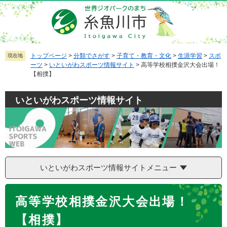
ペ
メ
ー
ニ
ジ
ュ
の
ー
先
を
トップページ
>
分類でさがす
>
子育て・教育・文化
>
生涯学習
>
スポ
現在地
ーツ
>
いといがわスポーツ情報サイト
>
高等学校相撲金沢大会出場！
頭
飛
【相撲】
で
ば
す
し
いといがわスポーツ情報サイト
。
て
本
文
へ
いといがわスポーツ情報サイトメニュー
本
高等学校相撲金沢大会出場！
文
【相撲】