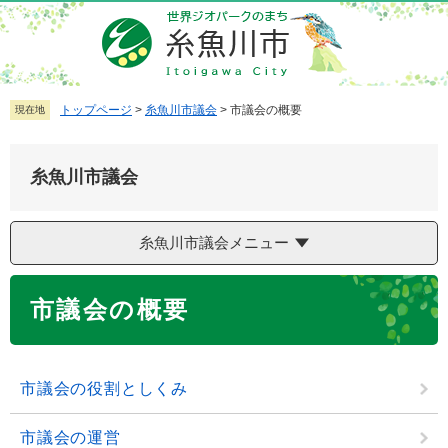
ペ
メ
ー
ニ
ジ
ュ
の
ー
先
を
トップページ
>
糸魚川市議会
>
市議会の概要
現在地
頭
飛
で
ば
糸魚川市議会
す
し
。
て
本
糸魚川市議会メニュー
文
へ
本
市議会の概要
文
市議会の役割としくみ
市議会の運営