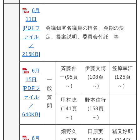
6月
11日
[PDFフ
会議録署名議員の指名、会期の決
ァイル
定、提案説明、委員会付託 等
／
215KB]
斉藤伸
伊藤文博
笠原幸江
6月
一(95頁
(108頁
(125頁
15日
一
～)
～)
～）
[PDFフ
般
ァイル
質
甲村聰
野本信行
／
問
(141頁
(158頁
640KB]
～)
～)
畑野久
田原実
猪又好郎
6月