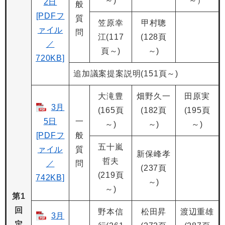
～)
～）
2日
般
[PDFフ
質
笠原幸
甲村聰
ァイル
問
江(117
(128頁
／
頁～)
～)
720KB]
追加議案提案説明(151頁～)
大滝豊
畑野久一
田原実
3月
(165頁
(182頁
(195頁
5日
一
～)
～)
～)
[PDFフ
般
五十嵐
ァイル
質
新保峰孝
哲夫
／
問
(237頁
(219頁
742KB]
～)
～)
第1
回
野本信
松田昇
渡辺重雄
3月
定