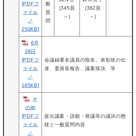
[PDFフ
般
(345頁
(362頁
ァイル
質
～)
～)
／
問
250KB]
6月
28日
[PDFフ
会議録署名議員の指名、表彰状の伝
ァイル
達、委員長報告、議案採決 等
／
165KB]
そ
の他
[PDFフ
提出議案・請願・発議等の議決の態
ァイル
様と一般質問内容
／