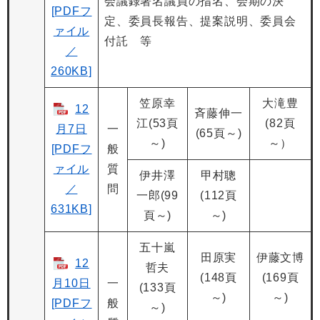
会議録署名議員の指名、会期の決
[PDFフ
定、委員長報告、提案説明、委員会
ァイル
付託 等
／
260KB]
笠原幸
大滝豊
12
斉藤伸一
江(53頁
(82頁
月7日
一
(65頁～)
～)
～）
[PDFフ
般
ァイル
質
伊井澤
甲村聰
／
問
一郎(99
(112頁
631KB]
頁～)
～)
五十嵐
田原実
伊藤文博
12
哲夫
(148頁
(169頁
月10日
一
(133頁
～)
～)
[PDFフ
般
～)