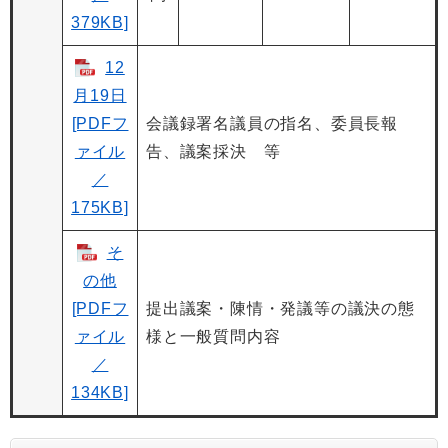
379KB]
12
月19日
[PDFフ
会議録署名議員の指名、委員長報
ァイル
告、議案採決 等
／
175KB]
そ
の他
[PDFフ
提出議案・陳情・発議等の議決の態
ァイル
様と一般質問内容
／
134KB]