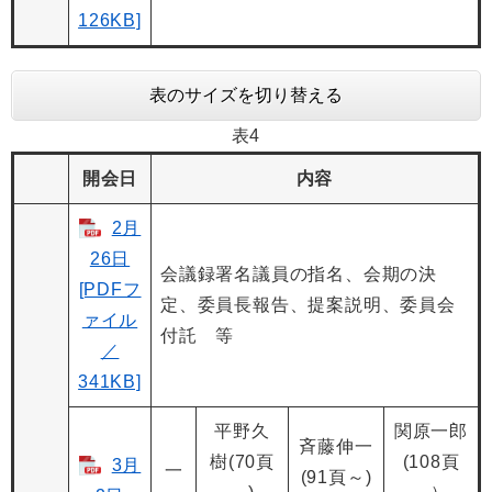
126KB]
表のサイズを切り替える
表4
開会日
内容
2月
26日
会議録署名議員の指名、会期の決
[PDFフ
定、委員長報告、提案説明、委員会
ァイル
付託 等
／
341KB]
平野久
関原一郎
斉藤伸一
樹(70頁
(108頁
3月
一
(91頁～)