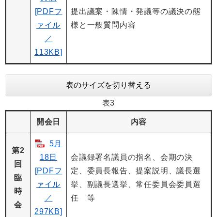
[PDFフ
提出議案・陳情・発議等の議決の態
ァイル
様と一般質問内容
／
113KB]
表のサイズを切り替える
表3
開会日
内容
5月
第2
18日
会議録署名議員の指名、会期の決
回
[PDFフ
定、委員長報告、提案説明、議長選
臨
ァイル
挙、副議長選挙、常任委員会委員選
時
／
任 等
会
297KB]