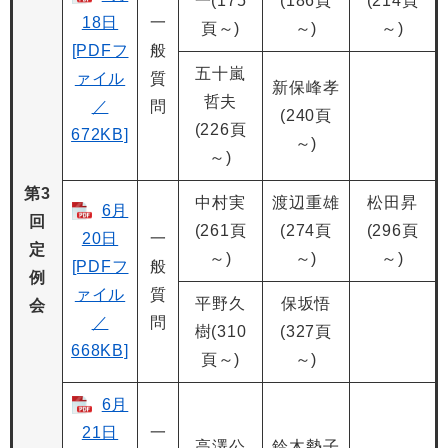
一(175
(186頁
(214頁
18日
一
頁～)
～)
～)
[PDFフ
般
五十嵐
ァイル
質
新保峰孝
哲夫
／
問
(240頁
(226頁
672KB]
～)
～)
第3
中村実
渡辺重雄
松田昇
6月
回
(261頁
(274頁
(296頁
20日
一
定
～)
～)
～)
[PDFフ
般
例
ァイル
質
平野久
保坂悟
会
／
問
樹(310
(327頁
668KB]
頁～)
～)
6月
21日
一
高澤公
鈴木勢子