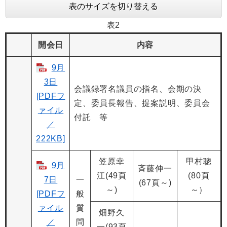
表のサイズを切り替える
表2
開会日
内容
9月
3日
会議録署名議員の指名、会期の決
[PDFフ
定、委員長報告、提案説明、委員会
ァイル
付託 等
／
222KB]
笠原幸
甲村聰
9月
斉藤伸一
江(49頁
(80頁
7日
一
(67頁～)
～)
～）
[PDFフ
般
ァイル
質
畑野久
／
問
一(93頁