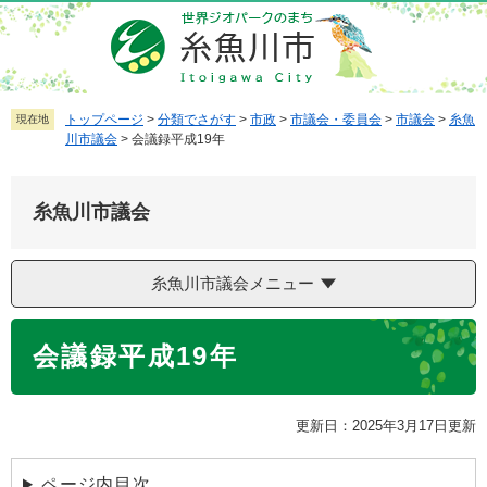
ペ
メ
ー
ニ
ジ
ュ
の
ー
先
を
トップページ
>
分類でさがす
>
市政
>
市議会・委員会
>
市議会
>
糸魚
現在地
川市議会
>
会議録平成19年
頭
飛
で
ば
す
し
糸魚川市議会
。
て
本
文
糸魚川市議会メニュー
へ
本
会議録平成19年
文
更新日：2025年3月17日更新
ページ内目次