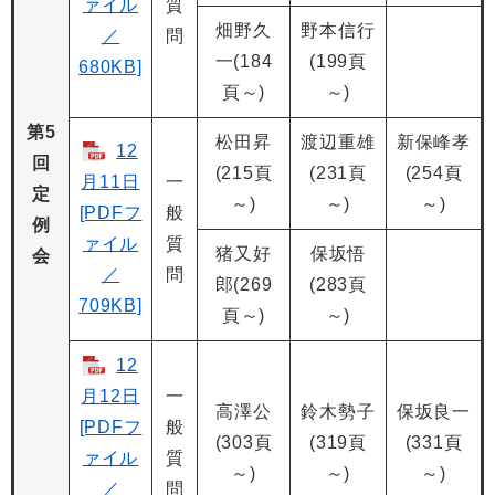
ァイル
質
畑野久
野本信行
／
問
一(184
(199頁
680KB]
頁～)
～)
第5
松田昇
渡辺重雄
新保峰孝
12
回
(215頁
(231頁
(254頁
月11日
一
定
～)
～)
～)
[PDFフ
般
例
ァイル
質
猪又好
保坂悟
会
／
問
郎(269
(283頁
709KB]
頁～)
～)
12
月12日
一
高澤公
鈴木勢子
保坂良一
[PDFフ
般
(303頁
(319頁
(331頁
ァイル
質
～)
～)
～)
／
問