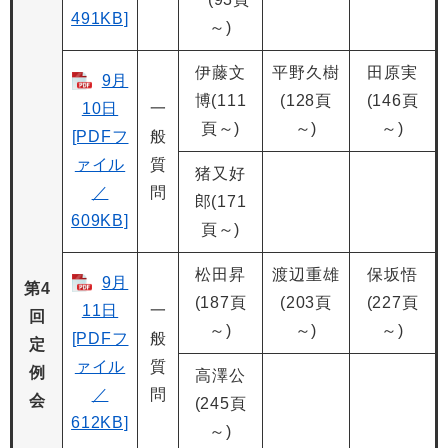
491KB]
～)
伊藤文
平野久樹
田原実
9月
博(111
(128頁
(146頁
10日
一
頁～)
～)
～)
[PDFフ
般
ァイル
質
猪又好
／
問
郎(171
609KB]
頁～)
松田昇
渡辺重雄
保坂悟
9月
第4
(187頁
(203頁
(227頁
11日
一
回
～)
～)
～)
[PDFフ
般
定
ァイル
質
例
高澤公
／
問
会
(245頁
612KB]
～)