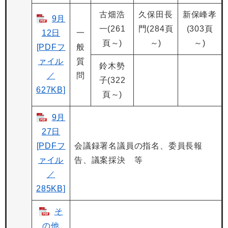
古畑浩
久保田長
新保峰孝
9月
一(261
門(284頁
(303頁
12日
一
頁～)
～)
～)
[PDFフ
般
ァイル
質
鈴木勢
／
問
子(322
627KB]
頁～)
9月
27日
[PDFフ
会議録署名議員の指名、委員長報
ァイル
告、議案採決 等
／
285KB]
そ
の他