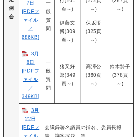
行(261
(272頁
(287頁
7日
一
例
頁～)
～)
～)
[PDFフ
般
会
ァイル
質
伊藤文
保坂悟
／
問
博(309
(325頁
686KB]
頁～)
～)
3月
8日
一
猪又好
高澤公
鈴木勢子
[PDFフ
般
郎(349
(360頁
(378頁
ァイル
質
頁～)
～)
～)
／
問
349KB]
3月
22日
[PDFフ
会議録署名議員の指名、委員長報
ァイル
告、議案採決 等