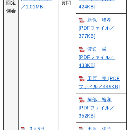
回定
質問
／1.01MB]
424KB]
例会
新保 峰孝
[PDFファイル／
377KB]
渡辺 栄一
[PDFファイル／
438KB]
田原 実 [PDF
ファイル／449KB]
阿部 裕和
[PDFファイル／
352KB]
9月5日
田原 洋子