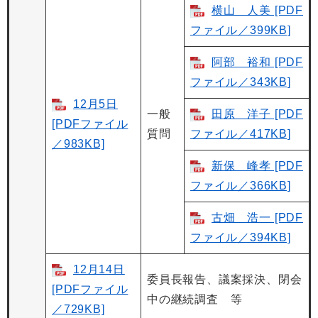
横山 人美 [PDF
ファイル／399KB]
阿部 裕和 [PDF
ファイル／343KB]
12月5日
一般
田原 洋子 [PDF
[PDFファイル
質問
ファイル／417KB]
／983KB]
新保 峰孝 [PDF
ファイル／366KB]
古畑 浩一 [PDF
ファイル／394KB]
12月14日
委員長報告、議案採決、閉会
[PDFファイル
中の継続調査 等
／729KB]