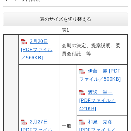
表のサイズを切り替える
表1
2月20日
会期の決定、提案説明、委
[PDFファイル
員会付託 等
／566KB]
伊藤 麗 [PDF
ファイル／500KB]
渡辺 栄一
[PDFファイル／
421KB]
2月27日
和泉 克彦
一般
[PDFファイル
[PDFファイル／