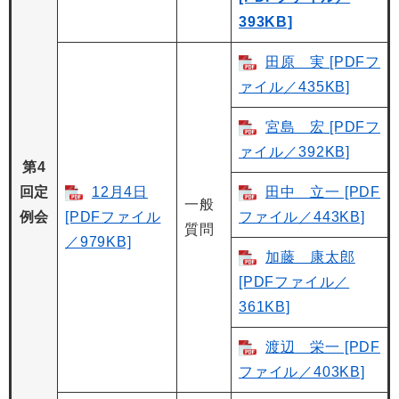
393KB]
田原 実 [PDFフ
ァイル／435KB]
宮島 宏 [PDFフ
ァイル／392KB]
第4
回定
12月4日
田中 立一 [PDF
一般
例会
[PDFファイル
ファイル／443KB]
質問
／979KB]
加藤 康太郎
[PDFファイル／
361KB]
渡辺 栄一 [PDF
ファイル／403KB]