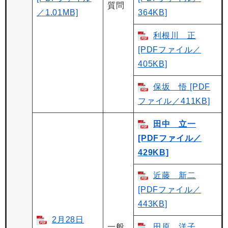
質問
／1.01MB]
364KB]
利根川 正
[PDFファイル／
405KB]
保坂 悟 [PDF
ファイル／411KB]
田中 立一
[PDFファイル／
429KB]
近藤 新二
[PDFファイル／
443KB]
2月28日
一般
田原 洋子