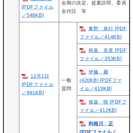
会期の決定、提案説明、委員
[PDFファイル
会付託 等
／548KB]
東野 恭行 [PDF
ファイル／414KB]
和泉 克彦 [PDF
ファイル／353KB]
伊藤 麗
12月1日
一般
(420KB) [PDFファ
[PDFファイル
質問
イル／419KB]
／961KB]
保坂 悟 [PDFフ
ァイル／412KB]
利根川 正
[PDFファイル／