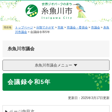
ペ
メ
ー
ニ
ジ
ュ
の
ー
先
を
トップページ
>
分類でさがす
>
市政
>
市議会・委員会
>
市議会
>
糸魚
現在地
川市議会
>
会議録令和5年
頭
飛
で
ば
す
し
糸魚川市議会
。
て
本
文
糸魚川市議会メニュー
へ
本
会議録令和5年
文
更新日：2025年3月17日更新
ページ内目次