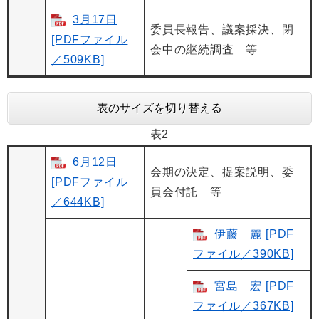
3月17日
委員長報告、議案採決、閉
[PDFファイル
会中の継続調査 等
／509KB]
表のサイズを切り替える
表2
6月12日
会期の決定、提案説明、委
[PDFファイル
員会付託 等
／644KB]
伊藤 麗 [PDF
ファイル／390KB]
宮島 宏 [PDF
ファイル／367KB]