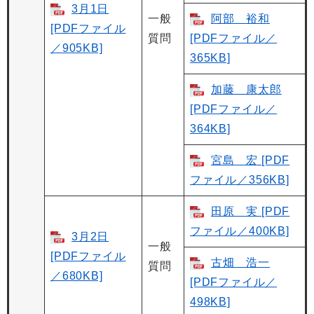
3月1日
一般
阿部 裕和
[PDFファイル
質問
[PDFファイル／
／905KB]
365KB]
加藤 康太郎
[PDFファイル／
364KB]
宮島 宏 [PDF
ファイル／356KB]
田原 実 [PDF
ファイル／400KB]
3月2日
一般
[PDFファイル
古畑 浩一
質問
／680KB]
[PDFファイル／
498KB]