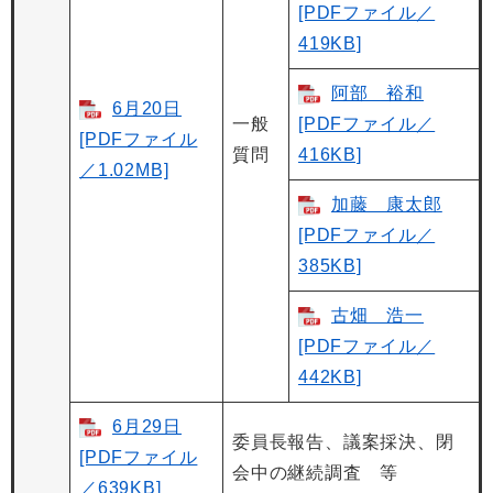
[PDFファイル／
419KB]
阿部 裕和
6月20日
一般
[PDFファイル／
[PDFファイル
質問
416KB]
／1.02MB]
加藤 康太郎
[PDFファイル／
385KB]
古畑 浩一
[PDFファイル／
442KB]
6月29日
委員長報告、議案採決、閉
[PDFファイル
会中の継続調査 等
／639KB]