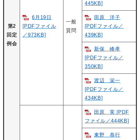
445KB]
6月19日
田原 洋子
一般
第2
[PDFファイル
[PDFファイル／
質問
回定
／973KB]
439KB]
例会
新保 峰孝
[PDFファイル／
350KB]
渡辺 栄一
[PDFファイル／
434KB]
田原 実 [PDF
ファイル／444KB]
東野 恭行