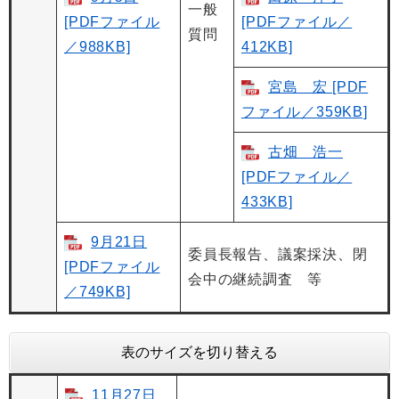
一般
[PDFファイル
[PDFファイル／
質問
／988KB]
412KB]
宮島 宏 [PDF
ファイル／359KB]
古畑 浩一
[PDFファイル／
433KB]
9月21日
委員長報告、議案採決、閉
[PDFファイル
会中の継続調査 等
／749KB]
表のサイズを切り替える
11月27日