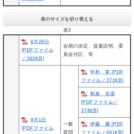
表のサイズを切り替える
表3
8月28日
会期の決定、提案説明、委
[PDFファイル
員会付託 等
／362KB]
中村 実 [PDF
ファイル／371KB]
和泉 克彦
[PDFファイル／
374KB]
9月1日
一般
伊藤 麗 [PDF
[PDFファイル
質問
ファイル／441KB]