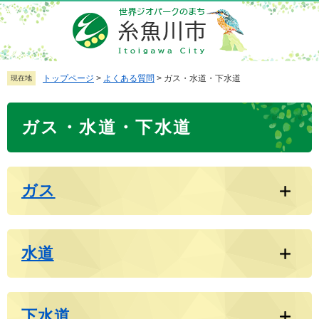
ペ
メ
ー
ニ
ジ
ュ
の
ー
先
を
トップページ
>
よくある質問
>
ガス・水道・下水道
現在地
頭
飛
で
ば
本
ガス・水道・下水道
す
し
文
。
て
本
文
ガス
へ
水道
下水道