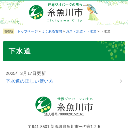
ペ
メ
ー
ニ
ジ
ュ
の
ー
先
を
トップページ
>
よくある質問
>
ガス・水道・下水道
>
下水道
現在地
頭
飛
で
ば
本
下水道
す
し
文
。
て
本
文
2025年3月17日更新
へ
下水道の正しい使い方
法人番号7000020152161
〒941-8501 新潟県糸魚川市一の宮1-2-5