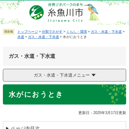
ペ
メ
ー
ニ
ジ
ュ
の
ー
先
を
トップページ
>
分類でさがす
>
くらし・環境
>
ガス・水道・下水道
>
現在地
水道
>
ガス・水道・下水道
>
水がにおうとき
頭
飛
で
ば
す
し
ガス・水道・下水道
。
て
本
文
ガス・水道・下水道メニュー
へ
本
水がにおうとき
文
更新日：2025年3月17日更新
ページ内目次