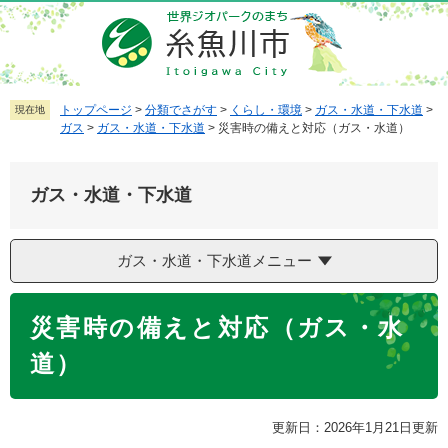
ペ
メ
ー
ニ
ジ
ュ
の
ー
先
を
トップページ
>
分類でさがす
>
くらし・環境
>
ガス・水道・下水道
>
現在地
ガス
>
ガス・水道・下水道
>
災害時の備えと対応（ガス・水道）
頭
飛
で
ば
す
し
ガス・水道・下水道
。
て
本
文
ガス・水道・下水道メニュー
へ
本
災害時の備えと対応（ガス・水
文
道）
更新日：2026年1月21日更新