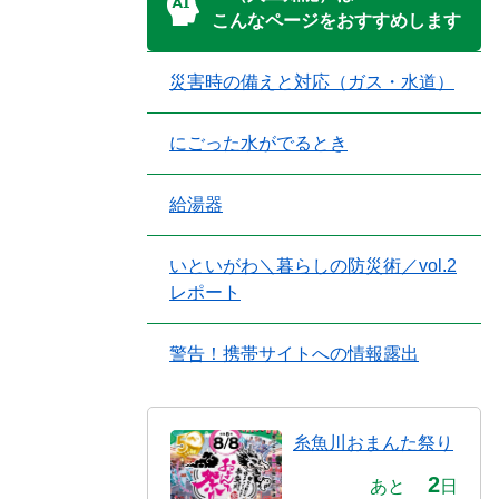
こんなページをおすすめします
災害時の備えと対応（ガス・水道）
にごった水がでるとき
給湯器
いといがわ＼暮らしの防災術／vol.2
レポート
警告！携帯サイトへの情報露出
糸魚川おまんた祭り
2
あと
日