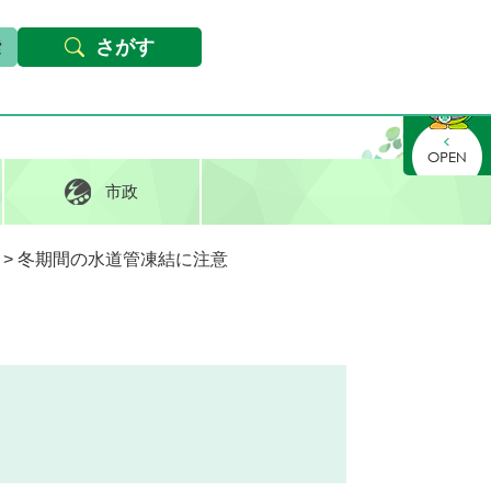
本文へ
Foreign languages
文字サイズ・背景色変更
さがす
さがす
市政
>
冬期間の水道管凍結に注意