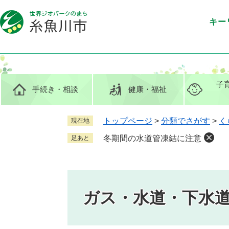
ペ
メ
ー
ニ
キー
ジ
ュ
の
ー
先
を
頭
飛
で
ば
子
手続き
・相談
健康
・福祉
す
し
。
て
本
トップページ
>
分類でさがす
>
く
現在地
文
冬期間の水道管凍結に注意
足あと
へ
ガス・水道・下水