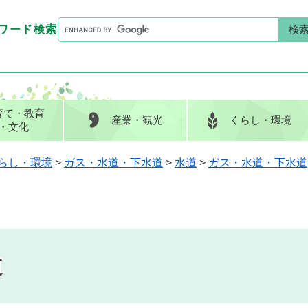
G
ワード検索
o
G
キーワード検索
o
o
g
o
l
g
e
l
育て
・教育
産業
・観光
くらし
・環境
カ
e
・文化
ス
カ
タ
ス
らし・環境
>
ガス・水道・下水道
>
水道
>
ガス・水道・下水道
ム
タ
検
ム
索
検
索
道