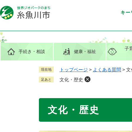
ペ
メ
ー
ニ
キー
ジ
ュ
の
ー
先
を
頭
飛
で
ば
子
手続き
・相談
健康
・福祉
す
し
。
て
本
トップページ
>
よくある質問
>
文
現在地
文
文化・歴史
足あと
へ
本
文化・歴史
文