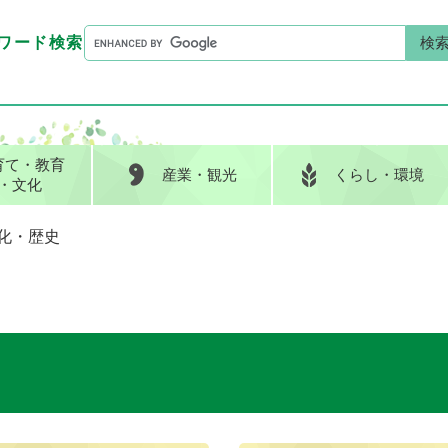
G
ワード検索
o
G
キーワード検索
o
o
g
o
l
g
e
l
育て
・教育
産業
・観光
くらし
・環境
カ
e
・文化
ス
カ
タ
ス
化・歴史
ム
タ
検
ム
索
検
索