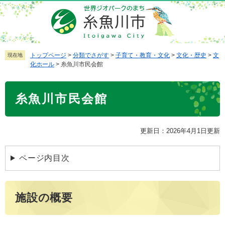
ペ
メ
ー
ニ
ジ
ュ
の
ー
先
を
トップページ
>
分類でさがす
>
子育て・教育・文化
>
文化・歴史
>
文
現在地
化ホール
>
糸魚川市民会館
頭
飛
で
ば
本
す
し
糸魚川市民会館
文
。
て
本
文
更新日：2026年4月1日更新
へ
ページ内目次
施設の概要