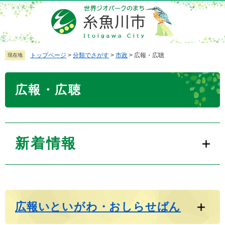
ペ
メ
ー
ニ
ジ
ュ
の
ー
先
を
トップページ
>
分類でさがす
>
市政
>
広報・広聴
現在地
頭
飛
で
ば
本
広報・広聴
す
し
文
。
て
本
文
へ
新着情報
広報いといがわ・おしらせばん