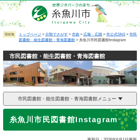
ペ
メ
ー
ニ
ジ
ュ
の
ー
先
を
トップページ
>
分類でさがす
>
市政
>
広報・広聴
>
市公式SNS
>
市民
現在地
図書館・能生図書館・青海図書館
>
糸魚川市民図書館Instagram
頭
飛
で
ば
市民図書館・能生図書館・青海図書館
す
し
。
て
本
文
へ
市民図書館・能生図書館・青海図書館メニュー
本
糸魚川市民図書館Instagram
文
更新日：2026年6月1日更新