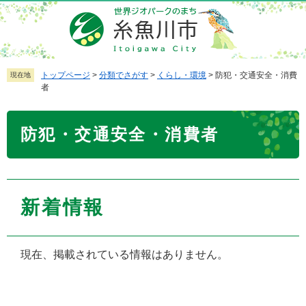
ペ
メ
ー
ニ
ジ
ュ
の
ー
先
を
トップページ
>
分類でさがす
>
くらし・環境
>
防犯・交通安全・消費
現在地
者
頭
飛
で
ば
本
す
し
防犯・交通安全・消費者
文
。
て
本
文
へ
新着情報
現在、掲載されている情報はありません。