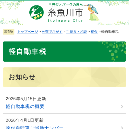
ペ
メ
ー
ニ
ジ
ュ
の
ー
先
を
トップページ
>
分類でさがす
>
手続き・相談
>
税金
>
軽自動車税
現在地
頭
飛
で
ば
本
軽自動車税
す
し
文
。
て
本
文
お知らせ
へ
2026年5月15日更新
軽自動車税の概要
2026年4月1日更新
原付自転車ご当地ナンバー