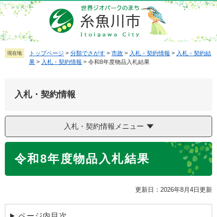
ペ
メ
ー
ニ
ジ
ュ
の
ー
先
を
トップページ
>
分類でさがす
>
市政
>
入札・契約情報
>
入札・契約結
現在地
果
>
入札・契約情報
>
令和8年度物品入札結果
頭
飛
で
ば
す
し
入札・契約情報
。
て
本
文
入札・契約情報メニュー
へ
本
令和8年度物品入札結果
文
更新日：2026年8月4日更新
ページ内目次