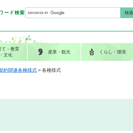
G
ワード検索
o
G
キーワード検索
o
o
g
o
l
g
e
l
育て
・教育
産業
・観光
くらし
・環境
カ
e
・文化
ス
カ
タ
ス
契約関連各種様式
>
各種様式
ム
タ
検
ム
索
検
索