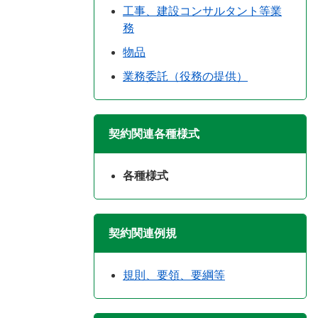
工事、建設コンサルタント等業
務
物品
業務委託（役務の提供）
契約関連各種様式
各種様式
契約関連例規
規則、要領、要綱等