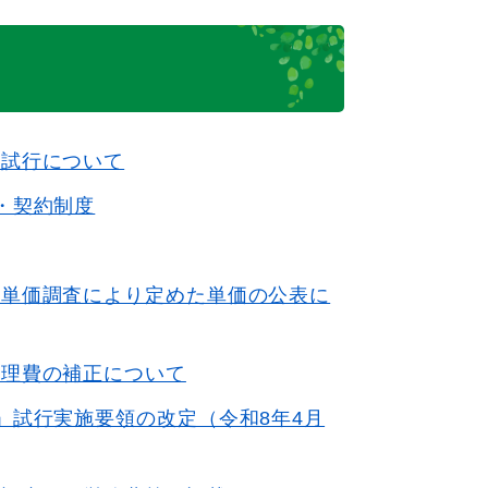
の試行について
・契約制度
別単価調査により定めた単価の公表に
管理費の補正について
」試行実施要領の改定（令和8年4月