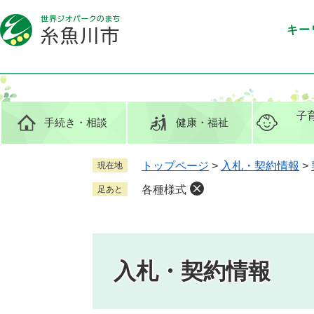
ペ
メ
ー
ニ
キー
ジ
ュ
の
ー
先
を
頭
飛
で
ば
子
手続き
・相談
健康
・福祉
す
し
。
て
本
トップページ
>
入札・契約情報
>
現在地
文
各種様式
足あと
へ
入札・契約情報