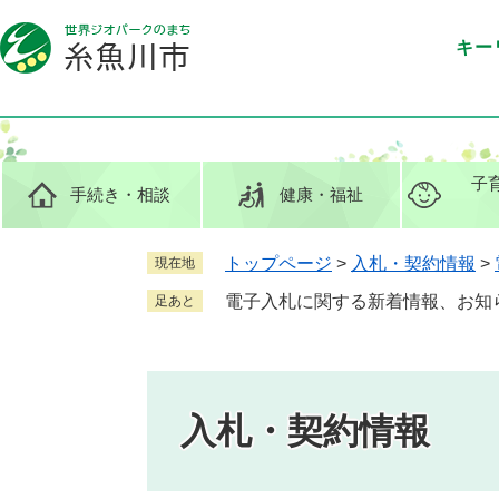
ペ
メ
ー
ニ
キー
ジ
ュ
の
ー
先
を
頭
飛
で
ば
子
手続き
・相談
健康
・福祉
す
し
。
て
本
トップページ
>
入札・契約情報
>
現在地
文
電子入札に関する新着情報、お知
足あと
へ
入札・契約情報