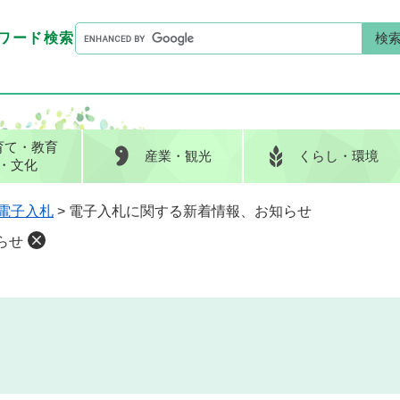
G
ワード検索
o
G
キーワード検索
o
o
g
o
l
g
e
l
育て
・教育
産業
・観光
くらし
・環境
カ
e
・文化
ス
カ
タ
ス
電子入札
>
電子入札に関する新着情報、お知らせ
ム
タ
らせ
検
ム
索
検
索