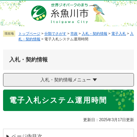
ペ
メ
ー
ニ
ジ
ュ
の
ー
先
を
トップページ
>
分類でさがす
>
市政
>
入札・契約情報
>
電子入札
>
入
現在地
札・契約情報
>
電子入札システム運用時間
頭
飛
で
ば
す
し
入札・契約情報
。
て
本
文
入札・契約情報メニュー
へ
本
電子入札システム運用時間
文
更新日：2025年3月17日更新
ページ内目次