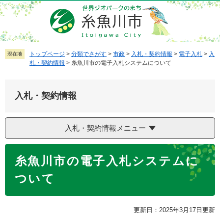
ペ
メ
ー
ニ
ジ
ュ
の
ー
先
を
トップページ
>
分類でさがす
>
市政
>
入札・契約情報
>
電子入札
>
入
現在地
札・契約情報
>
糸魚川市の電子入札システムについて
頭
飛
で
ば
す
し
入札・契約情報
。
て
本
文
入札・契約情報メニュー
へ
本
糸魚川市の電子入札システムに
文
ついて
更新日：2025年3月17日更新