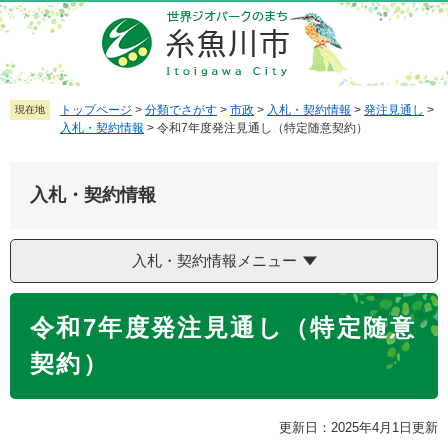
ペ
メ
ー
ニ
ジ
ュ
の
ー
先
を
トップページ
>
分類でさがす
>
市政
>
入札・契約情報
>
発注見通し
>
現在地
入札・契約情報
>
令和7年度発注見通し（特定随意契約）
頭
飛
で
ば
す
し
入札・契約情報
。
て
本
文
入札・契約情報メニュー
へ
本
令和7年度発注見通し（特定随意
文
契約）
更新日：2025年4月1日更新