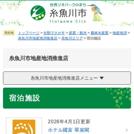
ペ
メ
ー
ニ
ジ
ュ
の
ー
先
を
トップページ
>
分類でさがす
>
産業・観光
>
農林水産業
>
地産地消
>
現在地
糸魚川市地産地消推進店
>
糸魚川エリア
>
宿泊施設
頭
飛
で
ば
す
し
糸魚川市地産地消推進店
。
て
本
文
糸魚川市地産地消推進店メニュー
へ
本
宿泊施設
文
2026年4月1日更新
ホテル國富 翠泉閣