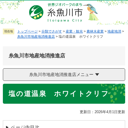
ペ
メ
ー
ニ
ジ
ュ
の
ー
先
を
トップページ
>
分類でさがす
>
産業・観光
>
農林水産業
>
地産地消
>
現在地
糸魚川市地産地消推進店
>
塩の道温泉 ホワイトクリフ
頭
飛
で
ば
す
し
糸魚川市地産地消推進店
。
て
本
文
糸魚川市地産地消推進店メニュー
へ
本
塩の道温泉 ホワイトクリフ
文
更新日：2026年4月1日更新
ページ内目次