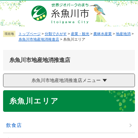
ペ
メ
ー
ニ
ジ
ュ
の
ー
先
を
トップページ
>
分類でさがす
>
産業・観光
>
農林水産業
>
地産地消
>
現在地
糸魚川市地産地消推進店
>
糸魚川エリア
頭
飛
で
ば
す
し
糸魚川市地産地消推進店
。
て
本
文
糸魚川市地産地消推進店メニュー
へ
本
糸魚川エリア
文
飲食店