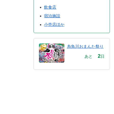
飲食店
宿泊施設
小売店ほか
糸魚川おまんた祭り
2
あと
日