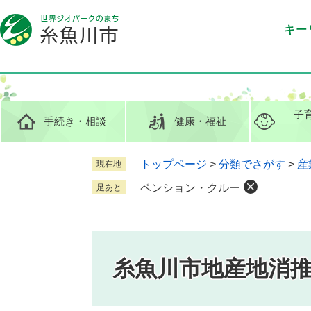
ペ
メ
ー
ニ
キー
ジ
ュ
の
ー
先
を
頭
飛
で
ば
子
手続き
・相談
健康
・福祉
す
し
。
て
本
トップページ
>
分類でさがす
>
産
現在地
文
ペンション・クルー
足あと
へ
糸魚川市地産地消