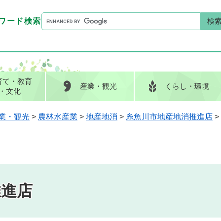
G
ワード検索
o
G
キーワード検索
o
o
g
o
l
g
e
l
育て
・教育
産業
・観光
くらし
・環境
カ
e
・文化
ス
カ
タ
ス
業・観光
>
農林水産業
>
地産地消
>
糸魚川市地産地消推進店
>
ム
タ
検
ム
索
検
索
推進店