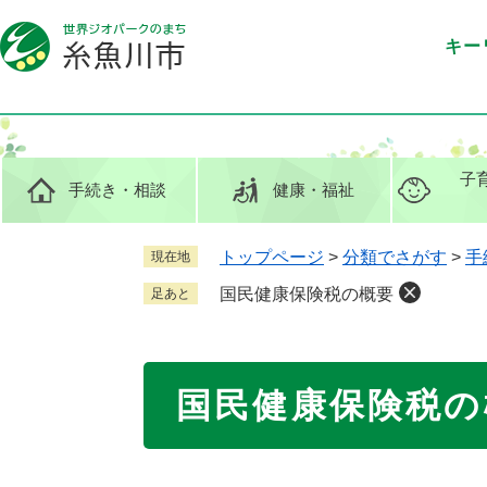
ペ
メ
ー
ニ
キー
ジ
ュ
の
ー
先
を
頭
飛
で
ば
子
手続き
・相談
健康
・福祉
す
し
。
て
本
トップページ
>
分類でさがす
>
手
現在地
文
国民健康保険税の概要
足あと
へ
本
国民健康保険税の
文