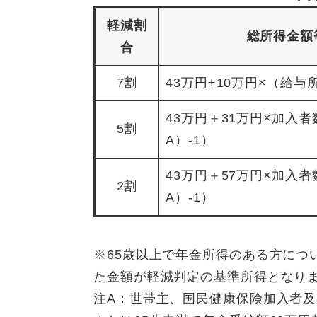
軽減割
総所得金額
合
7割
43万円+10万円×（給与
43万円＋31万円×加入
5割
A）-1）
43万円＋57万円×加入
2割
A）-1）
※65歳以上で年金所得のある方につ
た金額が軽減判定の基準所得となり
注A：世帯主、国民健康保険加入者及