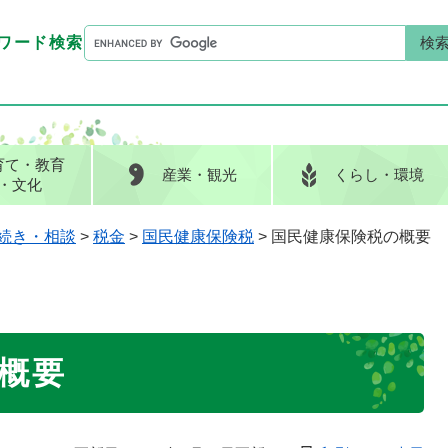
G
ワード検索
o
G
キーワード検索
o
o
g
o
l
g
e
l
育て
・教育
産業
・観光
くらし
・環境
カ
e
・文化
ス
カ
タ
ス
続き・相談
>
税金
>
国民健康保険税
>
国民健康保険税の概要
ム
タ
検
ム
索
検
索
概要