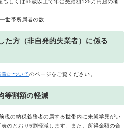
超もしくは65歳以上で年金受給額125万円超の者
同一世帯所属者の数
した方（非自発的失業者）に係る
措置について
のページをご覧ください。
均等割額の軽減
険税の納税義務者の属する世帯内に未就学児がい
下表のとおり5割軽減します。また、所得金額の合