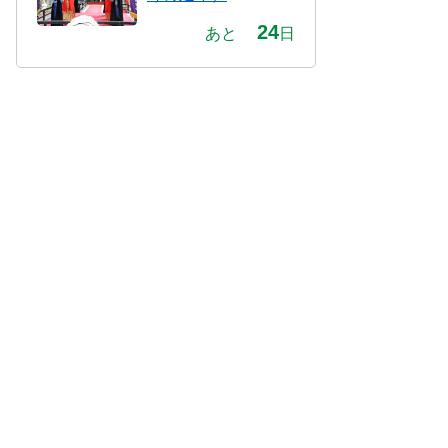
24
あと
日