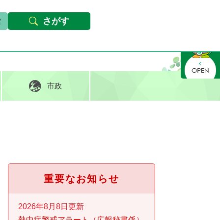
本文へ
Foreign languages
文字サイズ・背景色変更
さがす
さがす
市政
重要なお知らせ
2026年8月8日更新
熱中症警戒アラート
広報秘書係