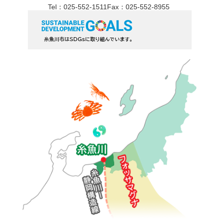
Tel：025-552-1511
Fax：025-552-8955