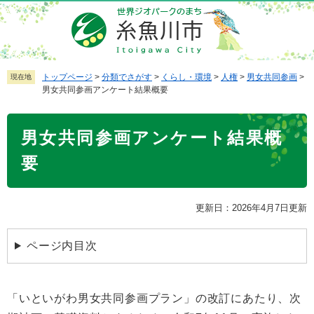
ペ
メ
ー
ニ
ジ
ュ
の
ー
先
を
トップページ
>
分類でさがす
>
くらし・環境
>
人権
>
男女共同参画
>
現在地
男女共同参画アンケート結果概要
頭
飛
で
ば
本
す
し
男女共同参画アンケート結果概
文
。
て
本
要
文
へ
更新日：2026年4月7日更新
ページ内目次
「いといがわ男女共同参画プラン」の改訂にあたり、次