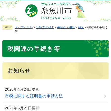
ペ
メ
ー
ニ
ジ
ュ
の
ー
先
を
トップページ
>
分類でさがす
>
手続き・相談
>
税金
>
税関連の手続き
現在地
等
頭
飛
で
ば
本
す
し
税関連の手続き等
文
。
て
本
文
へ
お知らせ
2026年4月24日更新
市税に関する証明書の申請方法
2025年5月21日更新