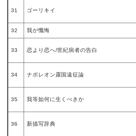
31
ゴーリキイ
32
我が懺悔
33
恋より恋へ/世紀病者の告白
34
ナポレオン露国遠征論
35
我等如何に生くべきか
36
新描写辞典