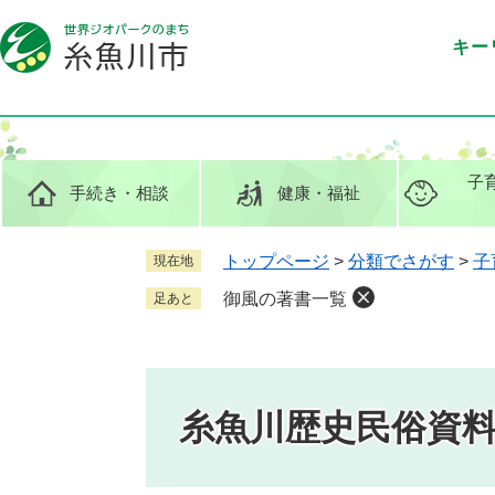
ペ
メ
ー
ニ
キー
ジ
ュ
の
ー
先
を
頭
飛
で
ば
子
手続き
・相談
健康
・福祉
す
し
。
て
本
トップページ
>
分類でさがす
>
子
現在地
文
御風の著書一覧
足あと
へ
糸魚川歴史民俗資