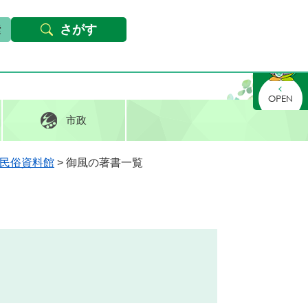
本文へ
Foreign languages
文字サイズ・背景色変更
さがす
さがす
市政
民俗資料館
>
御風の著書一覧