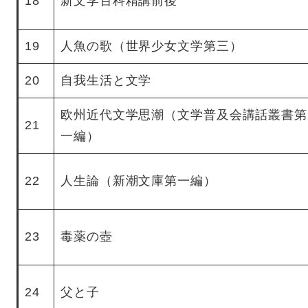
18
新文学百科精講前後
19
人魚の歌（世界少女文学第三）
20
自我生活と文学
欧州近代文学思潮（文学普及会講話叢書第
21
一編）
22
人生論（新潮文庫第一編）
23
毒薬の壺
24
父と子