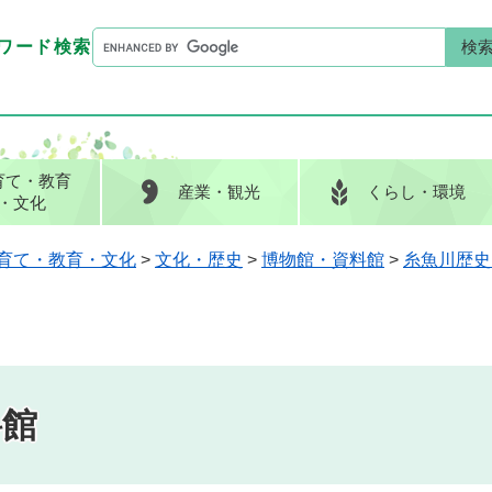
G
ワード検索
o
G
キーワード検索
o
o
g
o
l
g
e
l
育て
・教育
産業
・観光
くらし
・環境
カ
e
・文化
ス
カ
タ
ス
育て・教育・文化
>
文化・歴史
>
博物館・資料館
>
糸魚川歴史
ム
タ
検
ム
索
検
索
料館