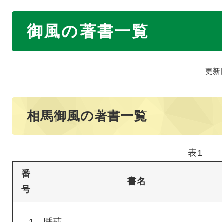
本
御風の著書一覧
文
更新
相馬御風の著書一覧
表1
番
書名
号
1
睡蓮