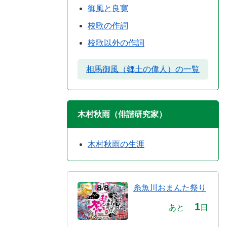
御風と良寛
校歌の作詞
校歌以外の作詞
相馬御風（郷土の偉人）の一覧
木村秋雨（俳諧研究家）
木村秋雨の生涯
糸魚川おまんた祭り
1
あと
日