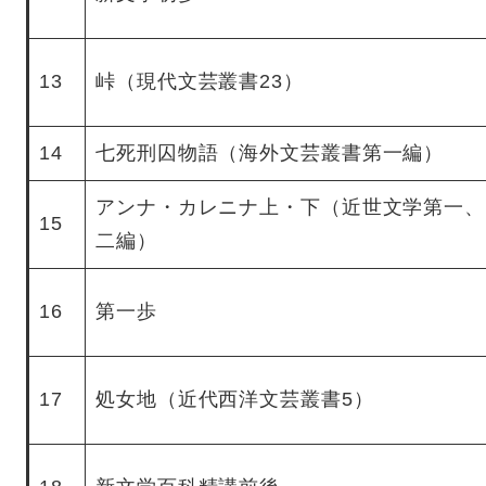
13
峠（現代文芸叢書23）
14
七死刑囚物語（海外文芸叢書第一編）
アンナ・カレニナ上・下（近世文学第一、
15
二編）
16
第一歩
17
処女地（近代西洋文芸叢書5）