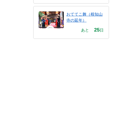
おててこ舞（根知山
寺の延年）
25
あと
日