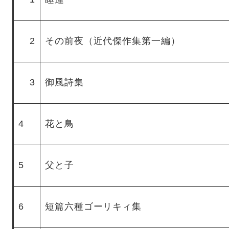
2
その前夜（近代傑作集第一編）
3
御風詩集
4
花と鳥
5
父と子
6
短篇六種ゴーリキィ集